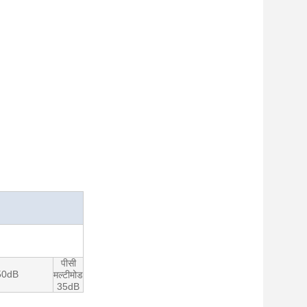
पीसी
 50dB
मल्टीमोड
35dB