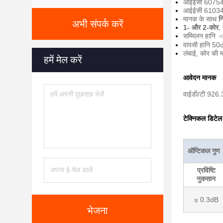
आईईसी 60754-2 
आईईसी 61034-2
मानक के साथ
न
अभी संपर्क करें
1- और 2-कोर
,
सम्मिलन हानि 
वापसी हानि 50
लंबाई, कोर की 
हमें मेल करें
आवेदन मानक
वाईडी/टी 926
टेक्निकल डिटेल
ऑप्टिकल गुण
प्रविष्टि
नुकसान
≤ 0.3dB
भेजना