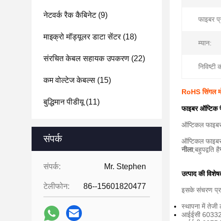
नेटवर्क रैक कैबिनेट
(9)
फाइबर प्
माइक्रो मॉड्यूलर डाटा सेंटर
(18)
म्यान:
संरचित केबल सहायक उपकरण
(22)
निविष्टी 
कम वोल्टेज केबल्स
(15)
RoHS सिंगल मो
बुद्धिमान पीडीयू
(11)
फाइबर ऑप्टिक प
ऑप्टिकल फाइबर 
संपर्क
ऑप्टिकल फाइबर 
नीला
;बहुपद्वति है
संपर्क:
Mr. Stephen
उत्पाद की विशेषत
टेलीफोन:
86--15601820477
इसके संचरण प्रदर
स्थापना में तेजी
आईईसी 60332-3