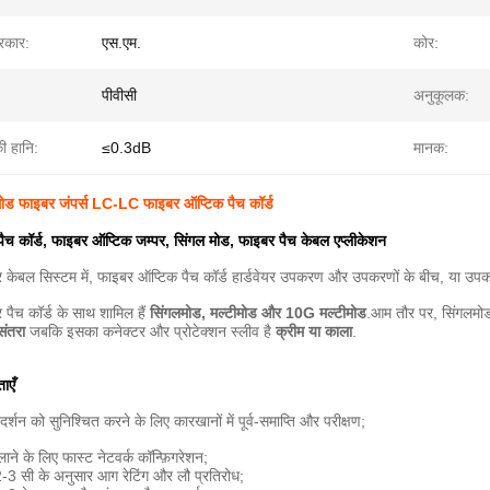
रकार:
एस.एम.
कोर:
पीवीसी
अनुकूलक:
की हानि:
≤0.3dB
मानक:
ड फाइबर जंपर्स LC-LC फाइबर ऑप्टिक पैच कॉर्ड
ैच कॉर्ड, फाइबर ऑप्टिक जम्पर, सिंगल मोड, फाइबर पैच केबल एप्लीकेशन
केबल सिस्टम में, फाइबर ऑप्टिक पैच कॉर्ड हार्डवेयर उपकरण और उपकरणों के बीच, या उप
पैच कॉर्ड के साथ शामिल हैं
सिंगलमोड, मल्टीमोड और 10G मल्टीमोड
.आम तौर पर, सिंगलमोड
संतरा
जबकि इसका कनेक्टर और प्रोटेक्शन स्लीव है
क्रीम या काला
.
ाएँ
्शन को सुनिश्चित करने के लिए कारखानों में पूर्व-समाप्ति और परीक्षण;
 लाने के लिए फास्ट नेटवर्क कॉन्फ़िगरेशन;
 सी के अनुसार आग रेटिंग और लौ प्रतिरोध;