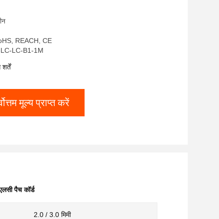
चीन
 RoHS, REACH, CE
FJ-LC-LC-B1-1M
र्तें
्वोत्तम मूल्य प्राप्त करें
सी पैच कॉर्ड
2.0 / 3.0 मिमी