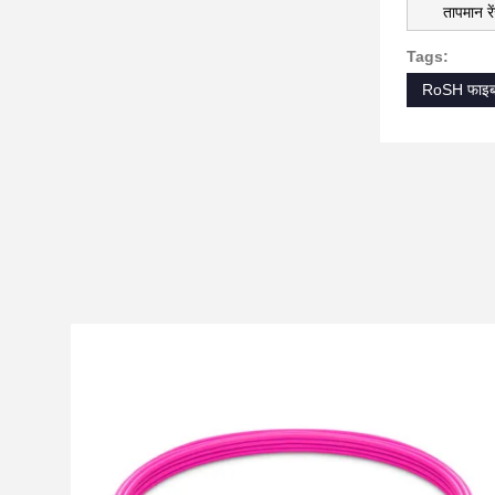
तापमान र
Tags:
RoSH फाइबर 