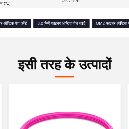
-25 से +70
ेंज (℃)
ऑप्टिक पैच कॉर्ड
3.0 मिमी फाइबर ऑप्टिक पैच कॉर्ड
OM2 फाइबर ऑप्टिक पै
इसी तरह के उत्पादों