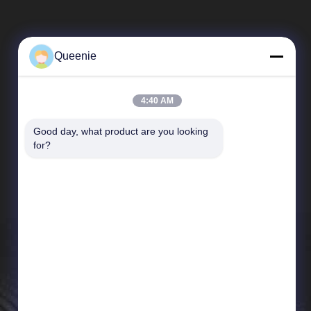
Queenie
4:40 AM
Good day, what product are you looking 
त्वरित सम्पक
for?
कंपनी प्रोफाइल
कारखाना भ्रमण
गुणवत्ता नियंत्रण
समाचार
साइटमैप
गोपनीयता नीति