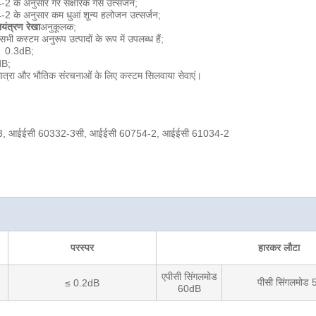
के अनुसार गैर संक्षारक गैस उत्सर्जन;
 के अनुसार कम धुआं शून्य हलोजन उत्सर्जन;
ियंत्रण रेखा
अनुकूलक;
 सभी कस्टम अनुरूप उत्पादों के रूप में उपलब्ध हैं;
＜ 0.3dB;
dB;
मात्रा और भौतिक संरचनाओं के लिए कस्टम सिलवाया सेवाएं।
.3, आईईसी 60332-3सी, आईईसी 60754-2, आईईसी 61034-2
परस्पर
हारकर लौटा
एपीसी सिंगलमोड
पीसी सिंगलमोड
≤ 0.2dB
60dB