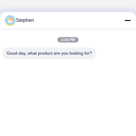
Stephen
1
1:44 PM
Good day, what product are you looking for?
TC Smart Systems Group
dszb2@tcgroup.com.cn
86--15601820477
नंबर 618, गुआंगक्सिंग रोड, सोंगजियांग जिला, शंघाई, पीआर चीन