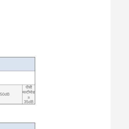
पीसी
मल्टीमोड
≥ 50dB
≥
35dB