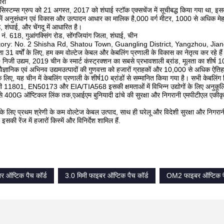
ारी
्ट सिस्टम्स ग्रुप को 21 अगस्त, 2017 को शंघाई स्टॉक एक्सचेंज में सूचीबद्ध किया गया था
ें अनुसंधान एवं विकास और उत्पादन आधार का मालिक है,000 वर्ग मीटर, 1000 से अधिक मेहनती
, शंघाई, और चेंगदू में आधारित है।
नं. 618, गुआंगक्सिंग रोड, सोंगजियांग जिला, शंघाई, चीन
ory: No. 2 Shisha Rd, Shatou Town, Guangling District, Yangzhou, Jian
ञता 31 वर्षों के लिए, हम कम वोल्टेज केबल और केबलिंग प्रणाली के विकास का नेतृत्व कर रहे है
0 निजी उद्यम, 2019 चीन के स्मार्ट कंस्ट्रक्शन का सबसे प्रभावशाली ब्रांड, मूलता का शीर्ष 10
वैज्ञानिक एवं अभिनव उद्यमउत्पादों की गुणवत्ता को हजारों ग्राहकों और 10,000 से अधिक ऐतिहासि
 के लिए, यह चीन में केबलिंग प्रणाली के शीर्ष10 ब्रांडों से सम्मानित किया गया है। सभी क
 11801, EN50173 और EIA/TIA568 इसकी क्षमताओं में विभिन्न उद्योगों के लिए अनुकूलित
े 400G ऑप्टिकल लिंक तक,एआईएम बुनियादी ढांचे की सुरक्षा और निगरानी एमपीटीएल एकीक
के लिए प्रथम श्रेणी के कम वोल्टेज केबल उत्पाद, साथ ही घरेलू और विदेशी सुरक्षा और निगरान
इसकी रेंज में हजारों किस्में और विनिर्देश शामिल हैं.
ऑप्टिक पैच कॉर्ड
3.0 मिमी फाइबर ऑप्टिक पैच कॉर्ड
OM2 फाइबर ऑप्टिक पै