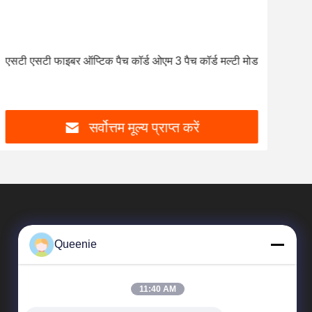
एसटी एसटी फाइबर ऑप्टिक पैच कॉर्ड ओएम 3 पैच कॉर्ड मल्टी मोड
मल्ट
डुप्ले
सर्वोत्तम मूल्य प्राप्त करें
Queenie
11:40 AM