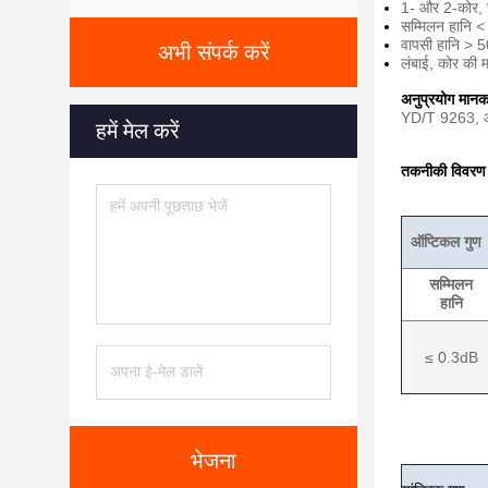
1- और 2-कोर, सभ
सम्मिलन हानि 
वापसी हानि > 
अभी संपर्क करें
लंबाई, कोर की 
अनुप्रयोग मान
YD/T 9263, 
हमें मेल करें
तकनीकी विवरण
ऑप्टिकल गुण
सम्मिलन
हानि
≤ 0.3dB
भेजना