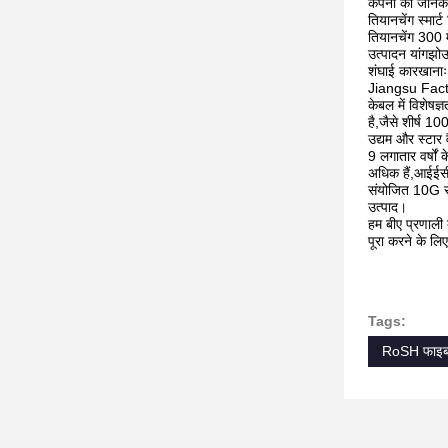
कंपनी की जानक
तियानचेंग स्मार
तियानचेंग 300 म
उत्पादन यांगझोउ
शंघाई कारखानाः 
Jiangsu Fact
केबल में विशेषज्
है,जैसे शीर्ष 10
उद्यम और स्टार 
9 लगातार वर्षों
अधिक हैं,आईईसी
संयोजित 10G स
उत्पाद।
हम बीए प्रणाली 
पूरा करने के लिए 
Tags:
RoSH फाइबर 