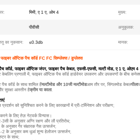
कार:
मिमी, ए 1 ए, ओम 4
मुख्य:
पीवीसी
अनुकूलक:
स्तु का नुकसान:
≤0.3db
मानक:
इबर ऑप्टिक पैच कॉर्ड FC FC सिम्प्लेक्स / डुप्लेक्स
ैच कॉर्ड, फाइबर ऑप्टिक जंपर, फाइबर पैच केबल, एफसी-एफसी, मल्टी मोड, ए 1 ए, ओएम 4 
केबलिंग प्रणाली में, फाइबर ऑप्टिक पैच कॉर्ड हार्डवेयर उपकरण और उपकरणों के बीच कने
ैच कॉर्ड के साथ शामिल हैं
मल्टीमोड और 10जी मल्टीमोड
आम तौर पर, सिंगलमोड केबल
पीला
ज
 सुरक्षा आस्तीन है
क्रीम या काला
.
ाएं
 प्रदर्शन को सुनिश्चित करने के लिए कारखानों में प्री-टर्मिनेशन और परीक्षण;
करने के लिए तेज़ नेटवर्क विन्यास।
सी के अनुसार अग्नि रक्षण और लौ प्रतिरोध;
 अनुसार गैर संक्षारक गैस उत्सर्जन;
के अनुसार कम धुआं शून्य हेलोजन उत्सर्जन;
्टर के साथ;