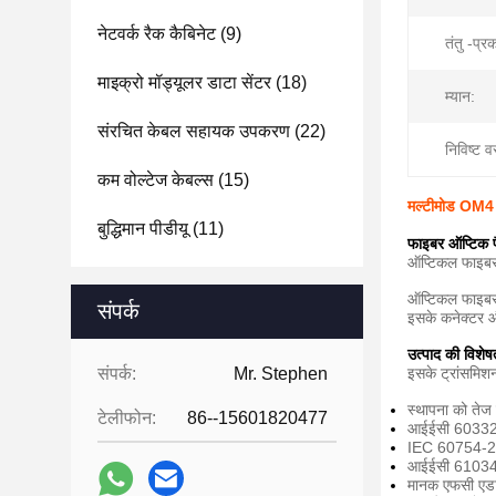
नेटवर्क रैक कैबिनेट
(9)
तंतु -प्र
माइक्रो मॉड्यूलर डाटा सेंटर
(18)
म्यान:
संरचित केबल सहायक उपकरण
(22)
निविष्ट व
कम वोल्टेज केबल्स
(15)
मल्टीमोड OM4 फा
बुद्धिमान पीडीयू
(11)
फाइबर ऑप्टिक प
ऑप्टिकल फाइबर 
ऑप्टिकल फाइबर प
संपर्क
इसके कनेक्टर और
उत्पाद की विशेषत
संपर्क:
Mr. Stephen
इसके ट्रांसमिशन
स्थापना को तेज 
टेलीफोन:
86--15601820477
आईईसी 60332-3
IEC 60754-2 के
आईईसी 61034-2 
मानक एफसी एडाप