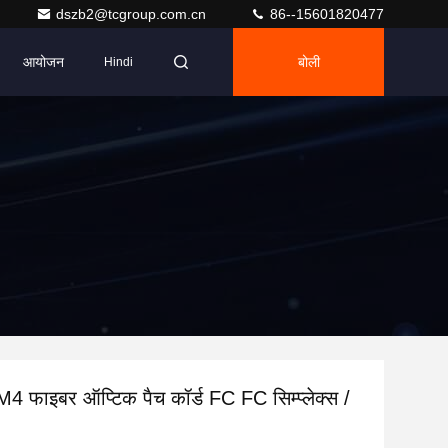
dszb2@tcgroup.com.cn
86--15601820477
आयोजन
बोली
Hindi
4 फाइबर ऑप्टिक पैच कॉर्ड FC FC सिम्प्लेक्स /