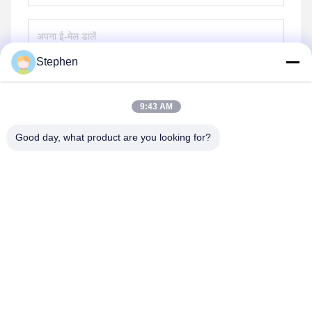
Stephen
भेजना
9:43 AM
Good day, what product are you looking for?
TC Smart Systems Group
dszb2@tcgroup.com.cn
86--15601820477
नंबर 618, गुआंगक्सिंग रोड, सोंगजियांग जिला, शंघाई, पीआर चीन