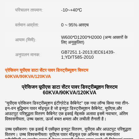
परिचालन तापमान:
-10~+40℃
वर्तमान आर्द्रता:
0 ~ 95% आरएच
W600*D1200*H2000 (अन्य आकारों के
आयाम (मिमी):
लिए अनुकूलित)
GB7251.1-2013;IEC61439-
अनुपालन मानक:
1;YD/T585-2010
प्रेसिजन यूपीएस डाटा सेंटर पावर डिस्ट्रीब्यूशन सिस्टम
60KVA/90KVA/120KVA
प्रेसिजन यूपीएस डाटा सेंटर पावर डिस्ट्रीब्यूशन सिस्टम
60KVA/90KVA/120KVA
"यूपीएस प्रेसिजन डिस्ट्रीब्यूशन इंटीग्रेटेड कैबिनेट" एक नया लॉन्च किया गया तीन-
इन-वन बुद्धिमान पावर मॉड्यूल है जो इनपुट डिस्ट्रीब्यूशन कैबिनेट, यूपीएस,और
आउटपुट परिशुद्धता वितरण कैबिनेट एक इकाई मेंइसके अलावा इसमें नवाचार, अंतिम
विश्वसनीयता, उच्च दक्षता, ऊर्जा बचत क्षमता और लचीली तैनाती है।
उच्च एकीकरणः एक इकाई में एकीकृत इनपुट वितरण, यूपीएस और आउटपुट परिशुद्धता
वितरण। उच्च विश्वसनीयताः यूपीएस पावर मॉड्यूल एक अभिनव बस समानांतर