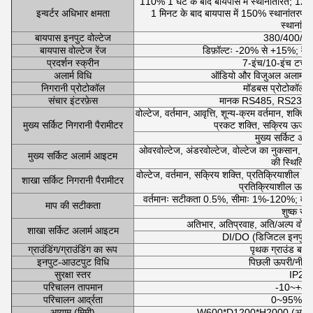
110% 1 घंटे के बाद बायपास में स्थानांतरित; 125
इन्वर्टर अधिभार क्षमता
1 मिनट के बाद बायपास में 150% स्थानांतरण
स्थानांत
बायपास इनपुट वोल्टेज
380/400/4
बायपास वोल्टेज रेंज
डिफ़ॉल्टः -20% से +15%; वै
प्रदर्शन स्क्रीन
7-इंच/10-इंच टच डिस
अलार्म विधि
ऑडियो और विजुअल अलार्म, सं
निगरानी प्रोटोकॉल
मॉडबस प्रोटोकॉल, 
संचार इंटरफ़ेस
मानक RS485, RS232, वै
वोल्टेज, वर्तमान, आवृत्ति, शून्य-क्रम वर्तमान, शक्
मुख्य सर्किट निगरानी पैरामीटर
प्रकट शक्ति, सक्रिय ऊर्जा, 
मुख्य सर्किट अल
ओवरवोल्टेज, अंडरवोल्टेज, वोल्टेज का नुकसान, 
मुख्य सर्किट अलार्म आइटम
की स्थिति 
वोल्टेज, वर्तमान, सक्रिय शक्ति, प्रतिक्रियाशील शक
शाखा सर्किट निगरानी पैरामीटर
प्रतिक्रियाशील ऊर्जा
वर्तमानः सटीकता 0.5%, सीमाः 1%-120%; वो
माप की सटीकता
शुष्क संपर
अतिभार, अतिप्रवाह, अति/अल्प वोल्ट
शाखा सर्किट अलार्म आइटम
DI/DO (डिजिटल इनपुट
ग्राउंडिंग/ग्राउंडिंग का रूप
पृथक ग्राउंड बार/न
इनपुट-आउटपुट विधि
पिछली ऊपरी/नीची प
सुरक्षा स्तर
IP20
परिचालन तापमान
-10~+40
परिचालन आर्द्रता
0~95% आ
आयाम (मिमी)
W600*D1200*H2000 (अन्य आका