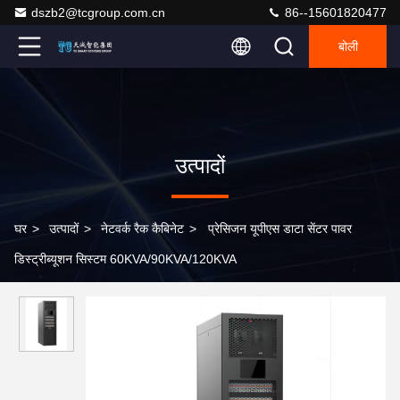
dszb2@tcgroup.com.cn
86--15601820477
बोली
उत्पादों
घर
>
उत्पादों
>
नेटवर्क रैक कैबिनेट
>
प्रेसिजन यूपीएस डाटा सेंटर पावर
डिस्ट्रीब्यूशन सिस्टम 60KVA/90KVA/120KVA