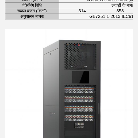
पैकेजिंग विधि
लकड़ी के मामले क
सकल वजन (किलो)
314
358
अनुपालन मानक
GB7251.1-2013;IEC6143