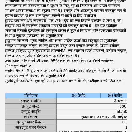
प्रौद्योगिकी का उपयोग करता है,बेहतर प्रणाली वर्तमान साझा करने की विशेषताएं प्रदान
करनाउत्पाद की विश्वसनीयता में सुधार के लिए, सुरक्षा डिजाइन और सख्त पर्यावरण
परीक्षण आवश्यकताओं को बढ़ाया गया है। इनपुट और आउटपुट वायरिंग स्वतंत्र रूप से
क्रॉस वायरिंग से होने वाले सुरक्षा खतरों से बचने के लिए विभाजित।
दूरस्थ संचालन और रखरखाव: एक 7/10 इंच की टच डिस्प्ले स्क्रीन से लैस है, जो
केंद्रीय रूप से उपकरण संचालन मापदंडों को प्रस्तुत करता है। यह एक एकीकृत
निगरानी नेटवर्क इंटरफ़ेस को एकीकृत करता है,दूरस्थ निगरानी और रखरखाव प्लेटफार्मों
के साथ सुचारू एकीकरण की अनुमति देना.
बुद्धिमान निगरानी: मुख्य सर्किट और शाखा सर्किट ऊर्जा माप मॉड्यूल से सुसज्जित,
इनपुट/आउटपुट लाइनों के लिए व्यापक विद्युत डेटा प्रदान करता है, जिसमें वर्तमान,
वोल्टेज,सक्रिय/प्रतिक्रियाशील शक्तिHMI टच स्क्रीन ऊर्जा मापदंडों, वर्तमान रुझान,
वोल्टेज रुझान, और शक्ति रुझान प्रदर्शित करता है।
उच्च दक्षता और ऊर्जा की बचतः 95% तक की दक्षता के साथ दोहरी रूपांतरण
ऑनलाइन तकनीक।
लचीला तैनातीः 3 यू ऊंचाई पर रहने वाले 20 केवीए पावर मॉड्यूल निर्मित हैं, जो मांग के
आधार पर लचीले विस्तार की अनुमति देते हैं।
सुरुचिपूर्ण उपस्थिति: एक पूर्ण समग्र समाधान बनाने के लिए एकीकृत बाहरी डिजाइन।
परियोजना
60 केवीए
90 केवीए
इनपुट वायरिंग
3 चरण+एन
इनपुट वोल्ट
380Va
इनपुट आवृत्ति
50/60 हर्
कार्यक्षमता
एकल बस, डबल बस और कई बस योज
इनपुट पावर फैक्टर
0.99
आउटपुट पावर फैक्टर
1