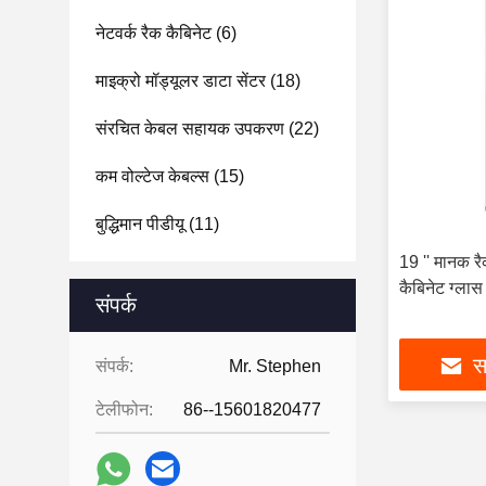
नेटवर्क रैक कैबिनेट
(6)
माइक्रो मॉड्यूलर डाटा सेंटर
(18)
संरचित केबल सहायक उपकरण
(22)
कम वोल्टेज केबल्स
(15)
बुद्धिमान पीडीयू
(11)
19 '' मानक रै
कैबिनेट ग्लास
संपर्क
सर
संपर्क:
Mr. Stephen
टेलीफोन:
86--15601820477