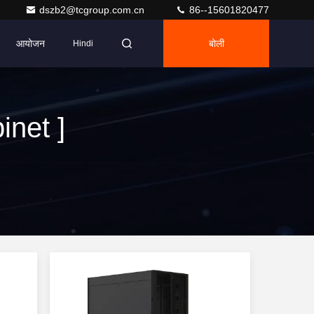
dszb2@tcgroup.com.cn
86--15601820477
आयोजन
बोली
Hindi
inet ]