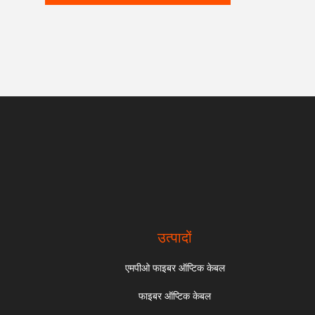
उत्पादों
एमपीओ फाइबर ऑप्टिक केबल
फाइबर ऑप्टिक केबल