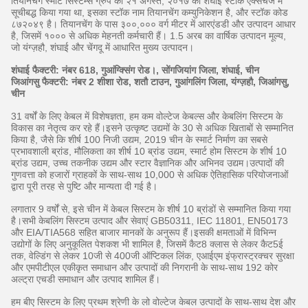
तियानचेंग स्मार्ट सिस्टम्स ग्रुप को २१ अगस्त, २०१७ को शंघाई स्टॉक एक्सचेंज में
सूचीबद्ध किया गया था, इसका स्टॉक नाम तियानचेंग कम्युनिकेशन है, और स्टॉक कोड
८७२०४९ है। तियानचेंग के पास ३००,००० वर्ग मीटर में आरएंडडी और उत्पादन आधार
है, जिसमें १००० से अधिक मेहनती कर्मचारी हैं। 1.5 अरब का वार्षिक उत्पादन मूल्य,
जो यंग्ज़हौ, शंघाई और चेंगदू में आधारित मुख्य उत्पादन।
शंघाई फैक्टरी: नंबर 618, गुआंग्क्सिंग रोड।, सोंगजियांग जिला, शंघाई, चीन
जिआंगसु फैक्टरी: नंबर 2 शीशा रोड, शतौ टाउन, गुआंगलिंग जिला, यंग्ज़हौ, जिआंगसु,
चीन
31 वर्षों के लिए केबल में विशेषज्ञता, हम कम वोल्टेज केबल्स और केबलिंग सिस्टम के
विकास का नेतृत्व कर रहे हैं।इसने उत्कृष्ट उद्यमों के 30 से अधिक खिताबों से सम्मानित
किया है, जैसे कि शीर्ष 100 निजी उद्यम, 2019 चीन के स्मार्ट निर्माण का सबसे
प्रभावशाली ब्रांड, मौलिकता का शीर्ष 10 ब्रांड उद्यम, स्मार्ट होम सिस्टम के शीर्ष 10
ब्रांड उद्यम, उच्च तकनीक उद्यम और स्टार वैज्ञानिक और अभिनव उद्यम।उत्पादों की
गुणवत्ता को हजारों ग्राहकों के साथ-साथ 10,000 से अधिक ऐतिहासिक परियोजनाओं
द्वारा पूरी तरह से पुष्टि और मान्यता दी गई है।
लगातार 9 वर्षों से, इसे चीन में केबल सिस्टम के शीर्ष 10 ब्रांडों से सम्मानित किया गया
है।सभी केबलिंग सिस्टम उत्पाद और सेवाएं GB50311, IEC 11801, EN50173
और EIA/TIA568 सहित बाजार मानकों के अनुरूप हैं।इसकी क्षमताओं में विभिन्न
उद्योगों के लिए अनुकूलित पेशकश भी शामिल है, जिसमें कैट8 क्लास से लेकर कैट5ई
तक, वेल्डिंग से लेकर 10जी से 400जी ऑप्टिकल लिंक, एआईएम इंफ्रास्ट्रक्चर सुरक्षा
और एमपीटीएल एकीकृत समाधान और उत्पादों की निगरानी के साथ-साथ 192 कोर
अल्ट्रा एचडी समाधान और उत्पाद शामिल हैं।
हम बीए सिस्टम के लिए प्रथम श्रेणी के लो वोल्टेज केबल उत्पादों के साथ-साथ देश और