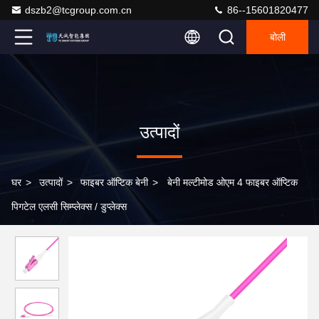
dszb2@tcgroup.com.cn
86--15601820477
बोली
उत्पादों
घर
>
उत्पादों
>
फाइबर ऑप्टिक बेनी
>
बेनी मल्टीमोड ओएम 4 फाइबर ऑप्टिक
पिगटेल एलसी सिम्प्लेक्स / डुप्लेक्स