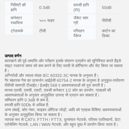
निविष्टी की
वापसी हानि
50dB
0.3dB
हानि
(Rl)
कनेक्टर
जैकेट साम
५०० चक्र
पीवीसी
स्थायित्व
ग्री
ट्रेडमार्क
टीसी
परिवहन
कार्टन का
पैकेज
डिब्बा
उत्पाद वर्णन
कारखाने की पूर्व-समाप्ति और परीक्षण इसके संचरण प्रदर्शन को सुनिश्चित करते हैंइसे
साइट स्थापना समय को कम करने के लिए जल्दी से कॉन्फ़िगर और सेट किया जा सकता
है।
अग्निरोधी और ज्वाला मंदक IEC 60332-3C मानक के अनुरूप हैं।
गैर संक्षारक गैस का उत्सर्जन आईईसी 60754-2 मानक के अनुरूप है अनुकूल-पर्यावरण
पीवीसी सामग्री टीआईए / ईआईए 568 ए आवश्यकताओं को पूरा करती है।
मानक एलसी, एससी, एसटी, एफसी कनेक्टर 1/2 कोर का उपयोग, ग्राहकों की
आवश्यकताओं के अनुसार अनुकूलित उत्पाद भी प्रदान कर सकता है।
सम्मिलन हानि 0.3dB से कम है;
वापसी हानि 50Db से अधिक है;
अन्य लंबाई, कोर नंबर, फाइबर ऑप्टिक जोड़ों, आदि को ग्राहक विशिष्ट आवश्यकताओं
के अनुसार अनुकूलित किया जा सकता है।
व्यापक रूप से CATV, FTTH / FTTX, दूरसंचार नेटवर्क, परिसर प्रतिष्ठानों, डेटा
प्रोसेसिंग नेटवर्क, LAN / WAN नेटवर्क, और बहुत कुछ में उपयोग किया जाता है।