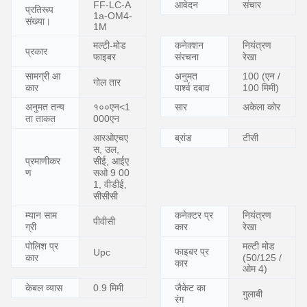
FF-LC-A
आवेदन
संचार
प्रतिरूप
1a-OM4-
संख्या।
1M
मल्टी-मोड
कनेक्शन
नियंत्रण
प्रकार
फाइबर
संरचना
रेखा
सामग्री आ
अनुमत
100 (एन /
गोल तार
कार
पार्श्व दबाव
100 मिमी)
अनुमत तन्य
१००एन<1
सार
अकेला कोर
ता ताकत
000एन
आरओएचए
ब्रांड
टीसी
स, उल,
प्रमाणीकर
सीई, आईए
ण
सओ 9 00
1, वीडीई,
सीसीसी
म्यान साम
कनेक्टर प्र
नियंत्रण
पीवीसी
ग्री
कार
रेखा
पोलिश प्र
मल्टी मोड
फाइबर प्र
Upc
कार
(50/125 /
कार
ओम 4)
केबल व्यास
0.9 मिमी
जैकेट का
गुलाबी
रंग