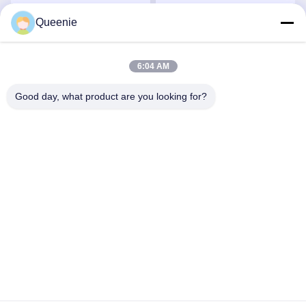
फाइबर पिगटेल मल्टीमोड ओएम 1
OM1 A1b ST एडेप्टर
Queenie
पीवीसी
सर्वोत्तम मूल्य प्राप्त करें
सर्वोत्तम मूल्य प्राप्त करें
6:04 AM
Good day, what product are you looking for?
TC Smart Systems Group
dszb2@tcgroup.com.cn
86--15601820477
नंबर 618, गुआंगक्सिंग रोड, सोंगजियांग जिला, शंघाई, पीआर चीन