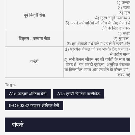
1) कस्टम 
2) उत्पाद 
3) मुफ्त ड
पूर्व बिक्री सेवा
4) मुफ्त नमूने उपलब्ध करा
5) अपने कर्मचारियों को जाँच के लिए भेजने के ल
लेने के लिए एक कार प
1) स्थापना 
विक्रय - पश्चात सेवा
2) गुणवत्ता 
3) हम आपको 24 घंटे में संपर्क में रखेंगे और आगे 
1) प्रत्येक केबल जो हम आपके लिए प्रदान करते 
से उद्योग मानकों 
2) सभी केबल जीवन भर की गारंटी के साथ सामग्री
गारंटी
वारंट हैं।यह वारंटी दुर्घटना, अनुचित देखभाल,
या विस्तारित समय और उपयोग के दौरान रंगों और सा
कवर नहीं क
Tags:
A1a फाइबर ऑप्टिक बेनी
A1a एलसी पिगटेल मल्टीमोड
IEC 60332 फाइबर ऑप्टिक बेनी
संपर्क