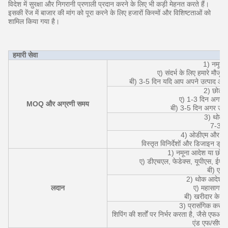
विदेश में सुरक्षा और निगरानी प्रणाली प्रदान करने के लिए भी कड़ी मेहनत करते हैं।
इसकी रेंज में बाजार की मांग को पूरा करने के लिए हजारों किस्मों और विशिष्टताओं को
शामिल किया गया है।
हमारी सेवा
1) नमूना
ए) संदर्भ के लिए हमारे मौजूद
बी) 3-5 दिन यदि आप अपने उत्पाद और 
2) छोटा 
ए) 1-3 दिन अगर उत्प
MOQ और अग्रणी समय
बी) 3-5 दिन अगर उत्पा
3) थोक 
7-30 
4) ओडीएम और अनु
विस्तृत विनिर्देशों और डिजाइन ड्रा
1) नमूना आदेश या छोटे 
ए) डीएचएल, फेडेक्स, यूपीएस, ईएमएस
बी) एयर द
2) थोक आदेश के
लदान
ए) महासागर नौ
बी) खरीदार के शिपि
3) प्रासंगिक कर औ
शिपिंग की शर्तों पर निर्भर करता है, जैसे ए
एंड एफ/सीएन