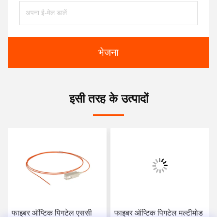
भेजना
इसी तरह के उत्पादों
फाइबर ऑप्टिक पिगटेल एससी
फाइबर ऑप्टिक पिगटेल मल्टीमोड