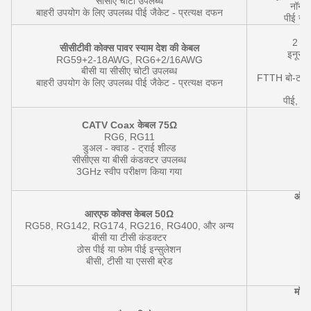
सीसीए चोटी उपलब्ध
नॉन-स
बाहरी उपयोग के लिए उपलब्ध पीई जैकेट - प्रत्यक्ष दफन
पीई जैक
2 - 2
सीसीटीवी कोक्स पावर स्याम देश की केबल
इनूर /
RG59+2-18AWG, RG6+2/16AWG
10
बीसी या सीसीए चोटी उपलब्ध
FTTH बो-टाइप / 
बाहरी उपयोग के लिए उपलब्ध पीई जैकेट - प्रत्यक्ष दफन
पीई, प
कॉ
CATV Coax केबल 75Ω
RG6, RG11
डुअल - क्वाड - ट्राई शील्ड
सीसीएस या बीसी कंडक्टर उपलब्ध
3GHz स्वीप परीक्षण किया गया
ऑप्ट
आरएफ कोक्स केबल 50Ω
RG58, RG142, RG174, RG216, RG400, और अन्य
बीसी या टीसी कंडक्टर
ठोस पीई या फोम पीई इन्सुलेशन
बीसी, टीसी या एससी ब्रेड
मॉड्