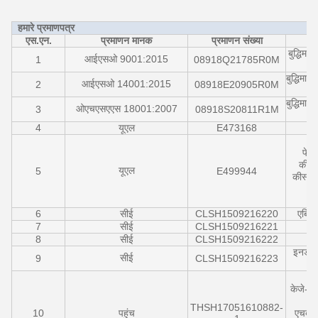
हमारे प्रमाणपत्र
एस.एन.
प्रमाणन मानक
प्रमाणन संख्या
बुद्धिमा
आईएसओ 9001:2015
1
08918Q21785R0M
बुद्धिमा
आईएसओ 14001:2015
2
08918E20905R0M
बुद्धिमा
ओएचएसएएस 18001:2007
3
08918S20811R1M
4
यूएल
E473168
11
फेस
कीस्
यूएल
5
E499944
कीस्टो
6
सीई
CLSH1509216220
एबिनेट
7
सीई
CLSH1509216221
8
सीई
CLSH1509216222
इनडोर 
सीई
9
CLSH1509216223
केजे-1
THSH17051610882-
10
पहुंच
एचबी-