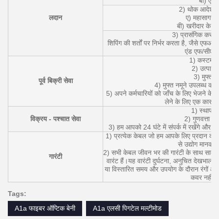
बी) एयर द
2) थोक आदेश के
लदान
ए) महासागर नौ
बी) खरीदार के शिपि
3) प्रासंगिक कर औ
शिपिंग की शर्तों पर निर्भर करता है, जैसे ए
एंड एफ/सीएन
1) कस्टम 
2) उत्पाद 
3) मुफ्त ड
पूर्व बिक्री सेवा
4) मुफ्त नमूने उपलब्ध करा
5) अपने कर्मचारियों को जाँच के लिए भेजने के ल
लेने के लिए एक कार प
1) स्थापना 
विक्रय - पश्चात सेवा
2) गुणवत्ता 
3) हम आपको 24 घंटे में संपर्क में रखेंगे और आगे 
1) प्रत्येक केबल जो हम आपके लिए प्रदान करते 
से उद्योग मानकों 
2) सभी केबल जीवन भर की गारंटी के साथ सामग्री
गारंटी
वारंट हैं।यह वारंटी दुर्घटना, अनुचित देखभाल,
या विस्तारित समय और उपयोग के दौरान रंगों और सा
कवर नहीं क
Tags:
A1a फाइबर ऑप्टिक बेनी
A1a एलसी पिगटेल मल्टीमोड