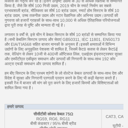
विकास का नेतृत्व कर रहे हैं।इसने उत्कृष्ट उद्यमों के 30 से अधिक खिताबों से सम्मानित
किया है, जैसे कि शीर्ष 100 निजी उद्यम, 2019 चीन के स्मार्ट निर्माण का सबसे
प्रभावशाली ब्रांड, मौलिकता का शीर्ष 10 ब्रांड उद्यम, स्मार्ट होम सिस्टम के शीर्ष 10
ब्रांड उद्यम, उच्च तकनीक उद्यम और स्टार वैज्ञानिक और अभिनव उद्यम।उत्पादों की
गुणवत्ता को हजारों ग्राहकों के साथ-साथ 10,000 से अधिक ऐतिहासिक परियोजनाओं
द्वारा पूरी तरह से पुष्टि और मान्यता दी गई है।
लगातार 9 वर्षों से, इसे चीन में केबल सिस्टम के शीर्ष 10 ब्रांडों से सम्मानित किया गया
है।सभी केबलिंग सिस्टम उत्पाद और सेवाएं GB50311, IEC 11801, EN50173
और EIA/TIA568 सहित बाजार मानकों के अनुरूप हैं।इसकी क्षमताओं में विभिन्न
उद्योगों के लिए अनुकूलित पेशकश भी शामिल है, जिसमें कैट8 क्लास से लेकर कैट5ई
तक, वेल्डिंग से लेकर 10जी से 400जी ऑप्टिकल लिंक, एआईएम इंफ्रास्ट्रक्चर सुरक्षा
और एमपीटीएल एकीकृत समाधान और उत्पादों की निगरानी के साथ-साथ 192 कोर
अल्ट्रा एचडी समाधान और उत्पाद शामिल हैं।
हम बीए सिस्टम के लिए प्रथम श्रेणी के लो वोल्टेज केबल उत्पादों के साथ-साथ देश और
विदेश में सुरक्षा और निगरानी प्रणाली प्रदान करने के लिए भी कड़ी मेहनत करते हैं।
इसकी रेंज में बाजार की मांग को पूरा करने के लिए हजारों किस्मों और विशिष्टताओं को
शामिल किया गया है।
हमारे उत्पाद
सीसीटीवी कोक्स केबल 75Ω
CAT3, CAT5
RG59, RG6, RG11
बीसी कंडक्टर / 95% बीसी ब्रीड
यूटीपी - 