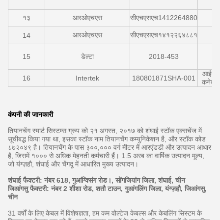
१३
आरओएचएस
सीएचएसएच1412264880
आरओएचएस
सीएचएसएच१४१२२६४८८१
14
15
डेल्टा
2018-453
50
आईएसओ
16
Intertek
180801871SHA-001
कनेक्टर
कंपनी की जानकारी
तियानचेंग स्मार्ट सिस्टम्स ग्रुप को २१ अगस्त, २०१७ को शंघाई स्टॉक एक्सचेंज में
सूचीबद्ध किया गया था, इसका स्टॉक नाम तियानचेंग कम्युनिकेशन है, और स्टॉक कोड
८७२०४९ है। तियानचेंग के पास ३००,००० वर्ग मीटर में आरएंडडी और उत्पादन आधार
है, जिसमें १००० से अधिक मेहनती कर्मचारी हैं। 1.5 अरब का वार्षिक उत्पादन मूल्य,
जो यंग्ज़हौ, शंघाई और चेंगदू में आधारित मुख्य उत्पादन।
शंघाई फैक्टरी: नंबर 618, गुआंग्क्सिंग रोड।, सोंगजियांग जिला, शंघाई, चीन
जिआंगसु फैक्टरी: नंबर 2 शीशा रोड, शतौ टाउन, गुआंगलिंग जिला, यंग्ज़हौ, जिआंगसु,
चीन
31 वर्षों के लिए केबल में विशेषज्ञता, हम कम वोल्टेज केबल्स और केबलिंग सिस्टम के