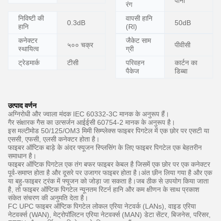
पानी
रंग
निविष्टी की
वापसी हानि
50dB
0.3dB
हानि
(Rl)
कनेक्टर
जैकेट साम
५०० चक्र
पीवीसी
स्थायित्व
ग्री
ट्रेडमार्क
टीसी
परिवहन
कार्टन का
पैकेज
डिब्बा
उत्पाद वर्णन
अग्निरोधी और ज्वाला मंदक IEC 60332-3C मानक के अनुरूप हैं।
गैर संक्षारक गैस का उत्सर्जन आईईसी 60754-2 मानक के अनुरूप है।
इस मल्टीमोड 50/125/OM3 मिमी सिम्प्लेक्स फाइबर पिगटेल में एक छोर पर एसटी या
एससी, एफसी, एलसी कनेक्टर होता है।
फाइबर ऑप्टिक बाड़े के अंदर फ्यूजन स्प्लिसिंग के लिए फाइबर पिगटेल एक बेहतरीन
समाधान है।
फाइबर ऑप्टिक पिगटेल एक तंग बफर फाइबर केबल है जिसमें एक छोर पर एक कनेक्टर
पूर्व-समाप्त होता है और दूसरे पर उजागर फाइबर होता है।अंत छीन लिया गया है और एक
या बहु-फाइबर ट्रंक में फ्यूजन को जोड़ा जा सकता है।जब ठीक से उपयोग किया जाता
है, तो फाइबर ऑप्टिक पिगटेल न्यूनतम रिटर्न हानि और कम क्षीणन के साथ प्रकाश
संकेत संचरण की अनुमति देता है।
FC UPC फाइबर ऑप्टिक पिगटेल लोकल एरिया नेटवर्क (LANs), वाइड एरिया
नेटवर्क्स (WAN), मेट्रोपॉलिटन एरिया नेटवर्क्स (MAN) डेटा सेंटर, बिजनेस, परिसर,