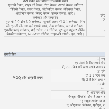
डेटा केबल और विभिन्न सिलवाया केबल
यूएसबी केबल, टाइप सी केबल, सैटा केबल, आरजे केबल, मॉनिटर
इं
वीडियो केबल, पावर केबल, ऑटोमोटिव केबल, मेडिकल केबल,
औद्योगिक केबल, लिफ्ट केबल, समग्र केबल, आदि।
छोटे आ
कनेक्टर और कनवर्टर
एफटी
यूएसबी 2.0 और 3.0 कनेक्टर, यूएसबी टाइप सी 3.1 कनेक्टर, सिम
और एसडी और माइक्रो एसडी कार्ड, जैक कनेक्टर, आरजे कनेक्टर,
एचडीएमआई कनेक्टर, हाई स्पीड I/O सीरीज, पुश-पुल सर्कुलर सीरीज,
मैजि
बैकप्लेन कनेक्टर, N8/M12 सीरीज, टाइप-सी कॉम्बो / हब, आदि।
हमारी सेवा
1) नमूना
ए) संदर्भ के लिए हमारे मौजूद
बी) 3-5 दिन यदि आप अपने उत्पाद और 
2) छोटा 
ए) 1-3 दिन अगर उत्प
MOQ और अग्रणी समय
बी) 3-5 दिन अगर उत्पा
3) थोक 
7-30 
4) ओडीएम और अनु
विस्तृत विनिर्देशों और डिजाइन ड्रा
1) नमूना आदेश या छोटे 
ए) डीएचएल, फेडेक्स, यूपीएस, ईएमएस