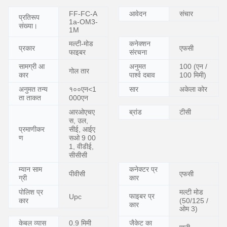
FF-FC-A
आवेदन
संचार
प्रतिरूप
1a-OM3-
संख्या।
1M
मल्टी-मोड
कनेक्शन
प्रकार
एफसी
फाइबर
संरचना
सामग्री आ
अनुमत
100 (एन /
गोल तार
कार
पार्श्व दबाव
100 मिमी)
अनुमत तन्य
१००एन<1
सार
अकेला कोर
ता ताकत
000एन
आरओएचए
ब्रांड
टीसी
स, उल,
प्रमाणीकर
सीई, आईए
ण
सओ 9 00
1, वीडीई,
सीसीसी
म्यान साम
कनेक्टर प्र
पीवीसी
एफसी
ग्री
कार
पोलिश प्र
मल्टी मोड
फाइबर प्र
Upc
कार
(50/125 /
कार
ओम 3)
केबल व्यास
0.9 मिमी
जैकेट का