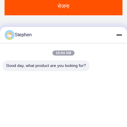
भेजना
Stephen
1
10:04 AM
Good day, what product are you looking for?
TC Smart Systems Group
dszb2@tcgroup.com.cn
86--15601820477
नंबर 618, गुआंगक्सिंग रोड, सोंगजियांग जिला, शंघाई, पीआर चीन