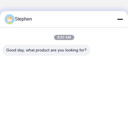
Stephen
1
8:57 AM
Good day, what product are you looking for?
TC Smart Systems Group
dszb2@tcgroup.com.cn
86--15601820477
नंबर 618, गुआंगक्सिंग रोड, सोंगजियांग जिला, शंघाई, पीआर चीन